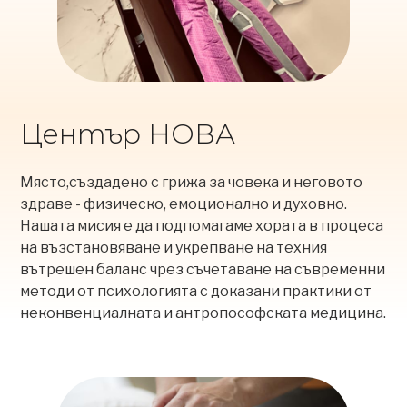
Център НОВА
Mясто,създадено с грижа за човека и неговото
здраве - физическо, емоционално и духовно.
Нашата мисия е да подпомагаме хората в процеса
на възстановяване и укрепване на техния
вътрешен баланс чрез съчетаване на съвременни
методи от психологията с доказани практики от
неконвенциалната и антропософската медицина.