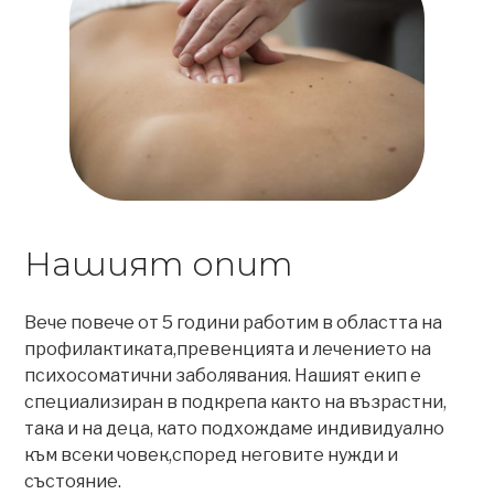
Нашият опит
Вече повече от 5 години работим в областта на
профилактиката,превенцията и лечението на
психосоматични заболявания. Нашият екип е
специализиран в подкрепа както на възрастни,
така и на деца, като подхождаме индивидуално
към всеки човек,според неговите нужди и
състояние.