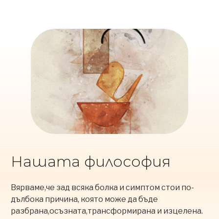
Нашата философия
Вярваме,че зад всяка болка и симптом стои по-
дълбока причина, която може да бъде
разбрана,осъзната,трансформирана и изцелена.