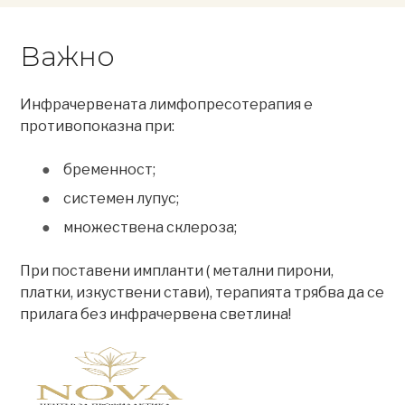
Важно
Инфрачервената лимфопресотерапия е
противопоказна при:
бременност;
системен лупус;
множествена склероза;
При поставени импланти ( метални пирони,
платки, изкуствени стави), терапията трябва да се
прилага без инфрачервена светлина!