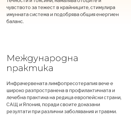
течности и токсини, намалява отоците и
чувството за тежест в крайниците, стимулира
имунната система и подобрява общия енергиен
баланс.
Международна
практика
Инфрачервената лимфопресотерапия вече е
широко разпространена в профилактичната и
лечебна практика на редица европейски страни,
САЩ и Япония, поради своите доказани
резултати при различни заболявания и травми.