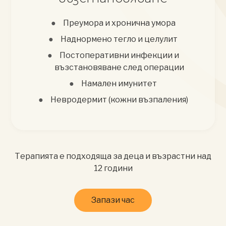
Преумора и хронична умора
Наднормено тегло и целулит
Постоперативни инфекции и
възстановяване след операции
Намален имунитет
Невродермит (кожни възпаления)
Терапията е подходяща за деца и възрастни над
12 години
Запази час