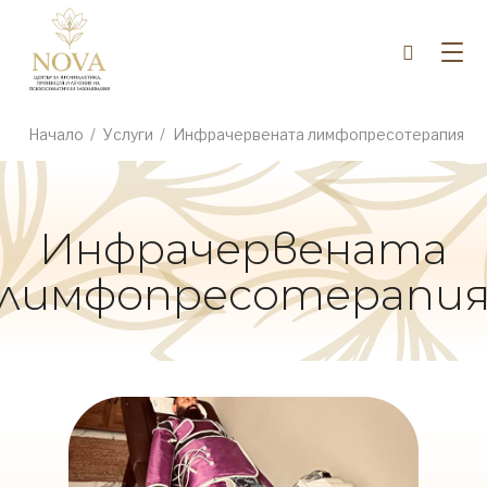
+35988
Начало
/
Услуги
/
Инфрачервената лимфопресотерапия
Инфрачервената
лимфопресотерапи