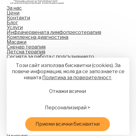
За нас
Цени
Контакти
Блог
Услуги
Инфрачервената лимфопресотерапия
Комплексна диагностика
Масажи
Скенар терапия
Детска терапия
Сесията за работа с подсъзнанието
Център за профилактика превенция
Този сайт използва бисквитки (cookies). За
и лечение на психосоматични
заболявания
повече информация, моля да се запознаете се
Адрес
нашaтa
Политика за поверителност
.
Варна , комплекс Бела Вита
E-mail
info@centre-nova.com
Откажи всички
Телефон
+359885 002 005
+359 88 457 70 42
© 2025—2026 Център Нова
Персонализирай >
Общи условия
Политика за поверителност
Управление на бисквитките
Приеми всички бисквитки
Карта на сайта
Изработка на сайт върху
Creativiso® Xpress™
(v1.50.18)