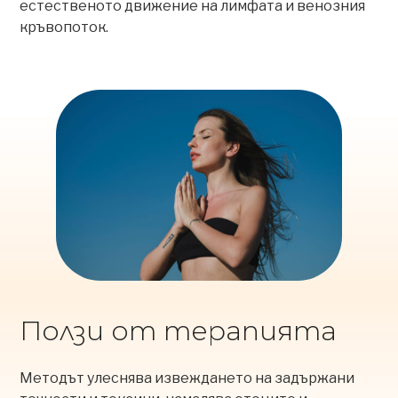
естественото движение на лимфата и венозния
кръвопоток.
Ползи от терапията
Методът улеснява извеждането на задържани