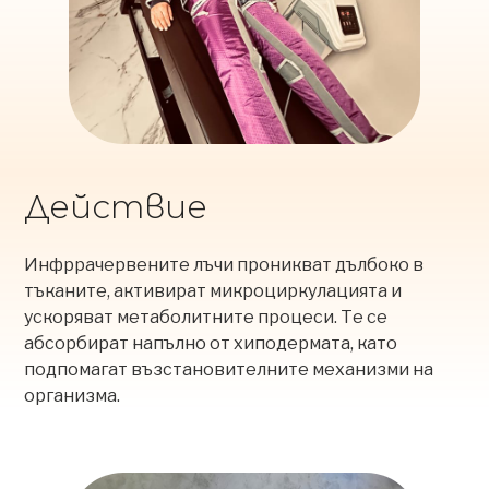
Действие
Инфррачервените лъчи проникват дълбоко в
тъканите, активират микроциркулацията и
ускоряват метаболитните процеси. Те се
абсорбират напълно от хиподермата, като
подпомагат възстановителните механизми на
организма.