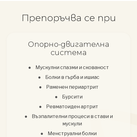
Препоръчва се при
Опорно-двигателна
система
Мускулни спазми и скованост
Болки в гърба и ишиас
Раменен периартрит
Бурсити
Ревматоиден артрит
Възпалителни процеси в стави и
мускули
Менструални болки