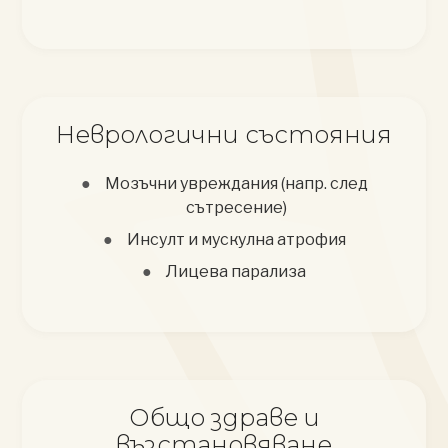
Неврологични състояния
Мозъчни увреждания (напр. след
сътресение)
Инсулт и мускулна атрофия
Лицева парализа
Общо здраве и
възстановяване